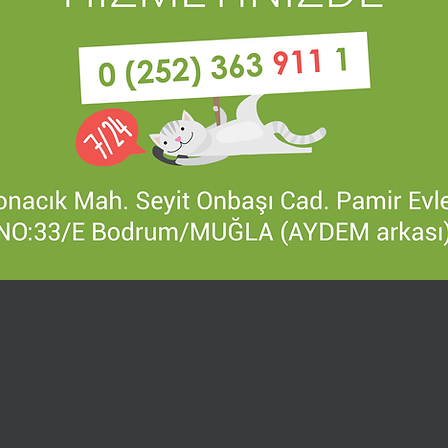
ETİK, DİSİPLİNLİ, BAŞARILI BİR EK
25 YILLIK
KLİNİSYENLİK DENEYİM
AKADEMİK YAKLAŞIMLARIMIZ İL
SÜREKLİ KENDİSİNİ GELİŞTİRE